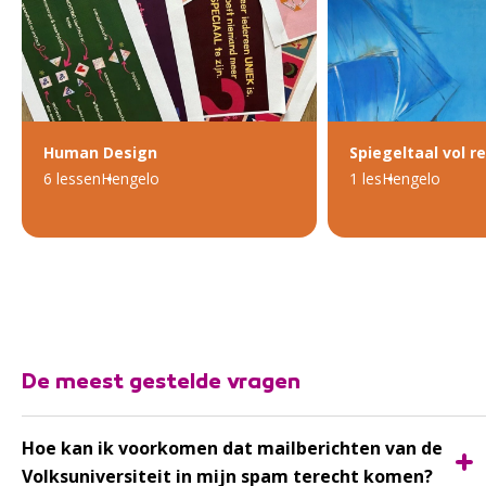
Human Design
Spiegeltaal vol r
6 lessen
Hengelo
1 les
Hengelo
De meest gestelde vragen
Hoe kan ik voorkomen dat mailberichten van de
Volksuniversiteit in mijn spam terecht komen?