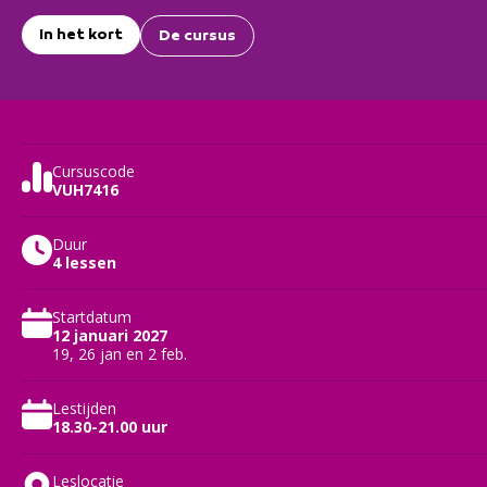
In het kort
De cursus
Cursuscode
VUH7416
Duur
4 lessen
Startdatum
12 januari 2027
19, 26 jan en 2 feb.
Lestijden
18.30-21.00 uur
Leslocatie