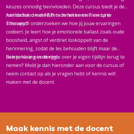
keuzes onnodig beïnvloeden. Deze cursus biedt je de
methodiek om die filters te herkennen en op te
Aan de hand van NLP-technieken en Time Line
schonen.
Therapy® onderzoeken we hoe jij jouw ervaringen
codeert. Je leert hoe je emotionele ballast zoals oude
boosheid, angst of verdriet loskoppelt van de
herinnering, zodat de les behouden blijft maar de
belemmering verdwijnt.
Ben je klaar om de regie over je eigen tijdlijn terug te
nemen? Meld je dan hieronder aan voor de cursus of
neem contact op als je vragen hebt of kennis wilt
maken met de docent.
Maak kennis met de docent