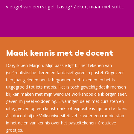
vleugel van een vogel. Lastig? Zeker, maar met soft
pastel krijg je een prachtig resultaat. Onder
begeleiding van een ervaren docent leer je de juiste
technieken en werk je met professioneel materiaal.
Na twee avonden ga je naar huis met je eigen
gemaakte tekening.
Maak kennis met de docent
Dag, ik ben Marjon. Mijn passie ligt bij het tekenen van
(sur)realistische dieren en fantasiefiguren in pastel. Ongeveer
tien jaar geleden ben ik begonnen met tekenen en het is
uitgegroeid tot iets moois. Het is toch geweldig dat ik mensen
blij kan maken met mijn werk! De workshops die ik organiseer,
geven mij veel voldoening. Ervaringen delen met cursisten en
uitleg geven op een kunstmarkt of expositie is fijn om te doen.
Als docent bij de Volksuniversiteit zet ik weer een mooie stap
in het delen van kennis over het pasteltekenen. Creatieve
groetjes.