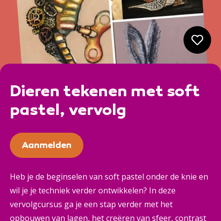
Dieren tekenen met soft
pastel, vervolg
Aanmelden
Heb je de beginselen van soft pastel onder de knie en
wil je je techniek verder ontwikkelen? In deze
vervolgcursus ga je een stap verder met het
opbouwen van lagen, het creëren van sfeer, contrast