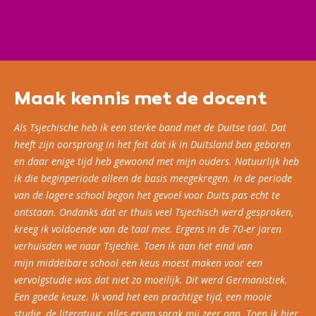
Maak kennis met de docent
Als Tsjechische heb ik een sterke band met de Duitse taal. Dat
heeft zijn oorsprong in het feit dat ik in Duitsland ben geboren
en daar enige tijd heb gewoond met mijn ouders. Natuurlijk heb
ik die beginperiode alleen de basis meegekregen. In de periode
van de lagere school begon het gevoel voor Duits pas echt te
ontstaan. Ondanks dat er thuis veel Tsjechisch werd gesproken,
kreeg ik voldoende van de taal mee. Ergens in de 70-er jaren
verhuisden we naar Tsjechië. Toen ik aan het eind van
mijn middelbare school een keus moest maken voor een
vervolgstudie was dat niet zo moeilijk. Dit werd Germanistiek.
Een goede keuze. Ik vond het een prachtige tijd, een mooie
studie, de literatuur, alles ervan sprak mij zeer aan. Toen ik hier