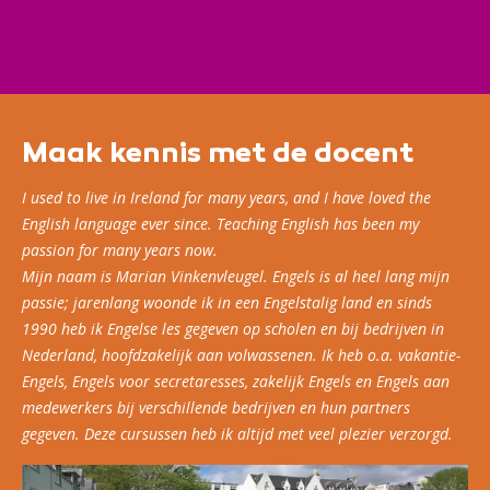
kennis van het Engels is vereist. Zo vergroot je je
zelfvertrouwen en til je je Engelse taalvaardigheid
naar een hoger niveau.
Maak kennis met de docent
I used to live in Ireland for many years, and I have loved the
English language ever since. Teaching English has been my
passion for many years now.
Mijn naam is Marian Vinkenvleugel. Engels is al heel lang mijn
passie; jarenlang woonde ik in een Engelstalig land en sinds
1990 heb ik Engelse les gegeven op scholen en bij bedrijven in
Nederland, hoofdzakelijk aan volwassenen. Ik heb o.a. vakantie-
Engels, Engels voor secretaresses, zakelijk Engels en Engels aan
medewerkers bij verschillende bedrijven en hun partners
gegeven. Deze cursussen heb ik altijd met veel plezier verzorgd.