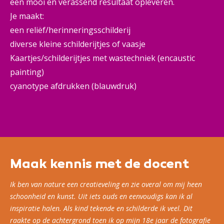
een mooi en verassend resultaat opleveren.
Je maakt:
een reliëf/herinneringsschilderij
diverse kleine schilderijtjes of vaasje
Kaartjes/schilderijtjes met wastechniek (encaustic
painting)
cyanotype afdrukken (blauwdruk)
Maak kennis met de docent
Ik ben van nature een creatieveling en zie overal om mij heen
schoonheid en kunst. Uit iets ouds en eenvoudigs kan ik al
inspiratie halen. Als kind tekende en schilderde ik veel. Dit
raakte op de achtergrond toen ik op mijn 18e jaar de fotografie