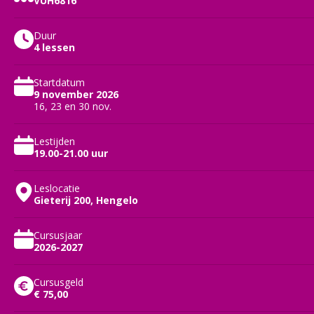
VUH6816
Duur
4 lessen
Startdatum
9 november 2026
16, 23 en 30 nov.
Lestijden
19.00-21.00 uur
Leslocatie
Gieterij 200, Hengelo
Cursusjaar
2026-2027
Cursusgeld
€ 75,00