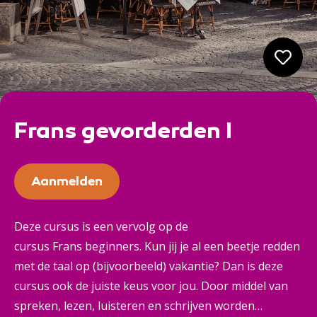
Frans gevorderden I
Aanmelden
Deze cursus is een vervolg op de
cursus Frans beginners. Kun jij je al een beetje redden
met de taal op (bijvoorbeeld) vakantie? Dan is deze
cursus ook de juiste keus voor jou. Door middel van
spreken, lezen, luisteren en schrijven worden