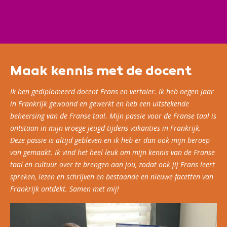
woordenschat en grammaticale kennis van de Franse
taal verder uitgebreid.
Maak kennis met de docent
Ik ben gediplomeerd docent Frans en vertaler. Ik heb negen jaar
in Frankrijk gewoond en gewerkt en heb een uitstekende
beheersing van de Franse taal. Mijn passie voor de Franse taal is
ontstaan in mijn vroege jeugd tijdens vakanties in Frankrijk.
Deze passie is altijd gebleven en ik heb er dan ook mijn beroep
van gemaakt. Ik vind het heel leuk om mijn kennis van de Franse
taal en cultuur over te brengen aan jou, zodat ook jij Frans leert
spreken, lezen en schrijven en bestaande en nieuwe facetten van
Frankrijk ontdekt. Samen met mij!