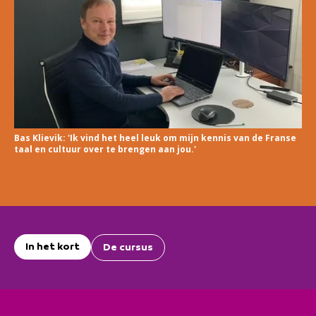
Bas Klievik: 'Ik vind het heel leuk om mijn kennis van de Franse
taal en cultuur over te brengen aan jou.'
In het kort
De cursus