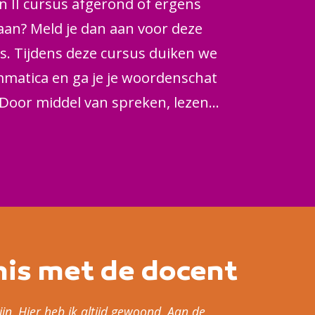
n II cursus afgerond of ergens
an? Meld je dan aan voor deze
s. Tijdens deze cursus duiken we
mmatica en ga je je woordenschat
Door middel van spreken, lezen
n word je kennis van deze prachtige
.
is met de docent
rijn. Hier heb ik altijd gewoond. Aan de