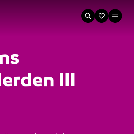
ans
erden III