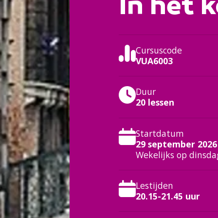
In het k
Cursuscode
VUA6003
Duur
20 lessen
:
Startdatum
29 september 2026
Wekelijks op dinsd
Lestijden
20.15-21.45 uur