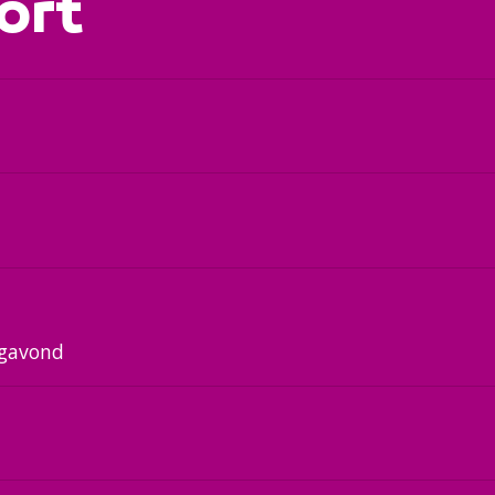
ort
agavond