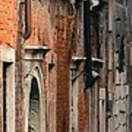
Ga direct naar
In het kort
De cursus