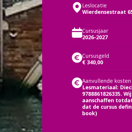
Leslocatie
Wierdensestraat 6
Cursusjaar
2026-2027
Cursusgeld
€ 340,00
Aanvullende kosten
Lesmateriaal: Diec
9788861826335. Wi
aanschaffen totdat
dat de cursus defin
book)