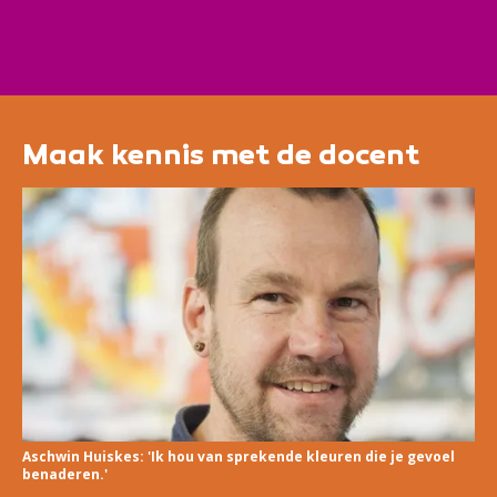
Mozaïek betekent het opnieuw rangschikken van
scherven of andere materialen en het decoratief
verfraaien van objecten. Een leuke creatieve bezigheid
waar menig persoon enthousiast over is.
Maak kennis met de docent
Aschwin Huiskes: 'Ik hou van sprekende kleuren die je gevoel
benaderen.'