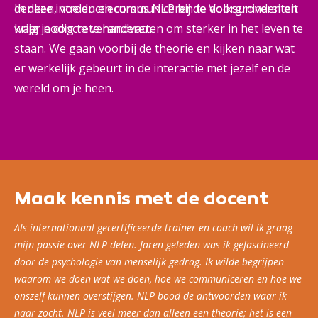
denken, voelen en communiceren te doorgronden en
In deze introductiecursus NLP bij de Volksuniversiteit
waar nodig te veranderen.
krijg je concrete handvatten om sterker in het leven te
staan. We gaan voorbij de theorie en kijken naar wat
er werkelijk gebeurt in de interactie met jezelf en de
wereld om je heen.
Maak kennis met de docent
Als internationaal gecertificeerde trainer en coach wil ik graag
mijn passie over NLP delen. Jaren geleden was ik gefascineerd
door de psychologie van menselijk gedrag. Ik wilde begrijpen
waarom we doen wat we doen, hoe we communiceren en hoe we
onszelf kunnen overstijgen. NLP bood de antwoorden waar ik
naar zocht. NLP is veel meer dan alleen een theorie; het is een