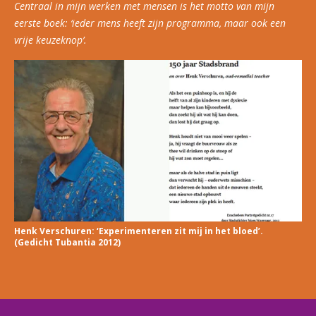
Centraal in mijn werken met mensen is het motto van mijn
eerste boek: ‘ieder mens heeft zijn programma, maar ook een
vrije keuzeknop’.
Henk Verschuren: ‘Experimenteren zit mij in het bloed’.
(Gedicht Tubantia 2012)