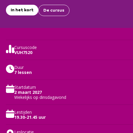
In het kort
De cursus
Cursuscode
VUH7520
Duur
7 lessen
Startdatum
2 maart 2027
Wekelijks op dinsdagavond
Lestijden
19.30-21.45 uur
Leslocatie