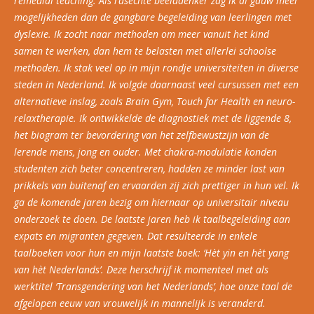
remedial teaching. Als rasechte beelddenker zag ik al gauw meer
mogelijkheden dan de gangbare begeleiding van leerlingen met
dyslexie. Ik zocht naar methoden om meer vanuit het kind
samen te werken, dan hem te belasten met allerlei schoolse
methoden. Ik stak veel op in mijn rondje universiteiten in diverse
steden in Nederland. Ik volgde daarnaast veel cursussen met een
alternatieve inslag, zoals Brain Gym, Touch for Health en neuro-
relaxtherapie. Ik ontwikkelde de diagnostiek met de liggende 8,
het biogram ter bevordering van het zelfbewustzijn van de
lerende mens, jong en ouder. Met chakra-modulatie konden
studenten zich beter concentreren, hadden ze minder last van
prikkels van buitenaf en ervaarden zij zich prettiger in hun vel. Ik
ga de komende jaren bezig om hiernaar op universitair niveau
onderzoek te doen. De laatste jaren heb ik taalbegeleiding aan
expats en migranten gegeven. Dat resulteerde in enkele
taalboeken voor hun en mijn laatste boek: ‘Hèt yin en hèt yang
van hèt Nederlands’. Deze herschrijf ik momenteel met als
werktitel ‘Transgendering van het Nederlands’, hoe onze taal de
afgelopen eeuw van vrouwelijk in mannelijk is veranderd.