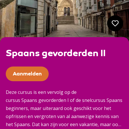
Spaans gevorderden II
Aanmelden
Deze cursus is een vervolg op de
cursus Spaans gevorderden I of de snelcursus Spaans
beginners, maar uiteraard ook geschikt voor het
opfrissen en vergroten van al aanwezige kennis van
het Spaans. Dat kan zijn voor een vakantie, maar ook