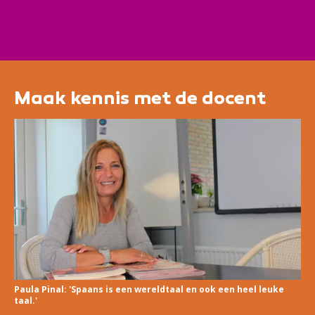
omdat je in het dagelijks leven te maken hebt
met Spanjaarden. Door middel van spreken, lezen,
luisteren en schrijven worden woordenschat en
grammaticale kennis verder uitgebreid.
Maak kennis met de docent
Paula Pinal: 'Spaans is een wereldtaal en ook een heel leuke
taal.'