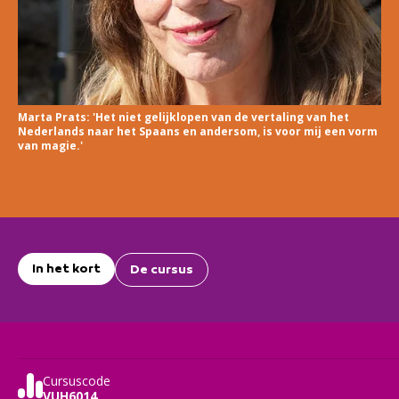
Marta Prats: 'Het niet gelijklopen van de vertaling van het
Nederlands naar het Spaans en andersom, is voor mij een vorm
van magie.'
In het kort
De cursus
Cursuscode
VUH6014