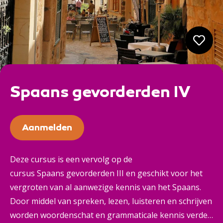
Spaans gevorderden IV
Aanmelden
Deze cursus is een vervolg op de
cursus Spaans gevorderden III en geschikt voor het
vergroten van al aanwezige kennis van het Spaans.
Door middel van spreken, lezen, luisteren en schrijven
worden woordenschat en grammaticale kennis verder