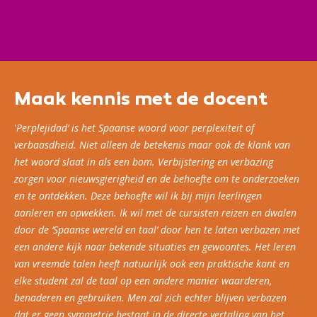
uitgebreid.
Maak kennis met de docent
'
Perplejidad’ is het Spaanse woord voor perplexiteit of
verbaasdheid. Niet alleen de betekenis maar ook de klank van
het woord slaat in als een bom. Verbijstering en verbazing
zorgen voor nieuwsgierigheid en de behoefte om te onderzoeken
en te ontdekken. Deze behoefte wil ik bij mijn leerlingen
aanleren en opwekken. Ik wil met de cursisten reizen en dwalen
door de ‘Spaanse wereld en taal’ door hen te laten verbazen met
een andere kijk naar bekende situaties en gewoontes. Het leren
van vreemde talen heeft natuurlijk ook een praktische kant en
elke student zal de taal op een andere manier waarderen,
benaderen en gebruiken. Men zal zich echter blijven verbazen
dat er geen symmetrie bestaat in de directe vertaling van het