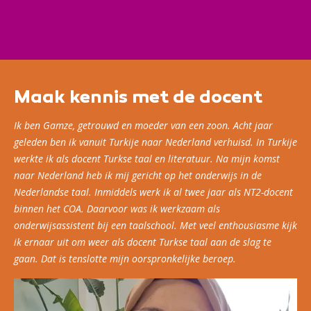
worden aan de zinsopbouw. Tevens is de cursus op de
praktijk gericht. Verstaan en spreken staan centraal
waarbij geleidelijk meer op de grammatica wordt
ingegaan.
Maak kennis met de docent
Ik ben Gamze, getrouwd en moeder van een zoon. Acht jaar
geleden ben ik vanuit Turkije naar Nederland verhuisd. In Turkije
werkte ik als docent Turkse taal en literatuur. Na mijn komst
naar Nederland heb ik mij gericht op het onderwijs in de
Nederlandse taal. Inmiddels werk ik al twee jaar als NT2-docent
binnen het COA. Daarvoor was ik werkzaam als
onderwijsassistent bij een taalschool. Met veel enthousiasme kijk
ik ernaar uit om weer als docent Turkse taal aan de slag te
gaan. Dat is tenslotte mijn oorspronkelijke beroep.