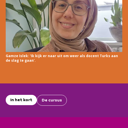
Gamze Islek: 'Ik kijk er naar uit om weer als docent Turks aan
de slag te gaan'.
In het kort
De cursus