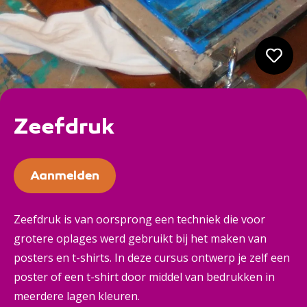
Zeefdruk
Aanmelden
Zeefdruk is van oorsprong een techniek die voor
grotere oplages werd gebruikt bij het maken van
posters en t-shirts. In deze cursus ontwerp je zelf een
poster of een t-shirt door middel van bedrukken in
meerdere lagen kleuren.